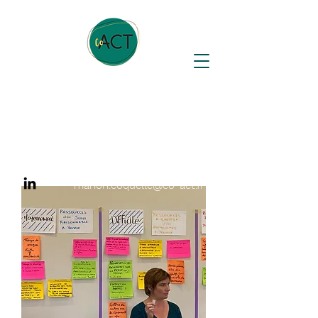
Marion Coquelle
Consultante en organisation et
accompagnement du changement
06 60 61 64 39
marion.coquelle@co-act.fr