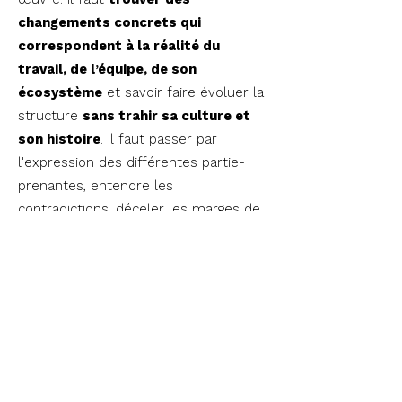
changements concrets qui
correspondent à la réalité du
travail, de l’équipe, de son
écosystème
et savoir faire évoluer la
structure
sans trahir sa culture et
son histoire
. Il faut passer par
l'expression des différentes partie-
prenantes, entendre les
contradictions, déceler les marges de
manœuvre et surtout
ancrer les
changements dans le cœur de
l'activité et des métiers pour que
cela fasse sens pour tous.
Je pense que construire son
modèle social et
environnemental est un projet